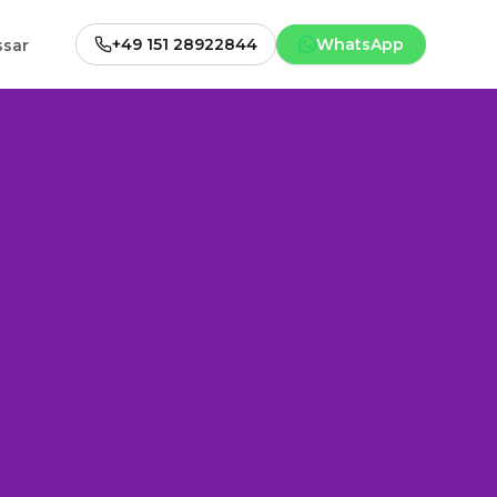
+49 151 28922844
WhatsApp
ssar