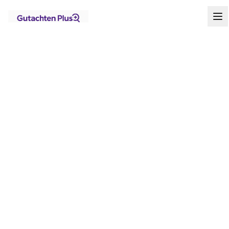
Standorte
Berlin
Marzahn-Hellersdorf
Hellersdorf
Startseite