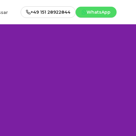
+49 151 28922844
WhatsApp
ssar