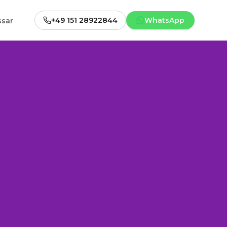
+49 151 28922844
WhatsApp
ssar