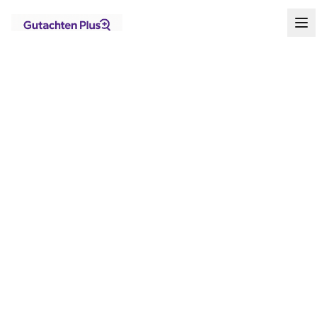
Standorte
Berlin
Treptow-Köpenick
Treptow
Startseite