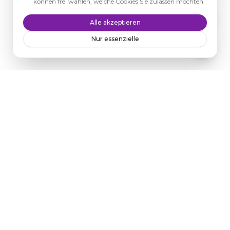
können frei wählen, welche Cookies Sie zulassen möchten.
Alle akzeptieren
Nur essenzielle
Ihr überregionaler Kfz-Sachverständiger. DGuSV-zertifiziert,
gerichtsfest und von allen Versicherungen anerkannt.
Mobil vor Ort:
Wir kommen zu Ihnen – Begutachtung am
stehenden Fahrzeug.
+49 151 28922844
info@gutachtenplusberlin.de