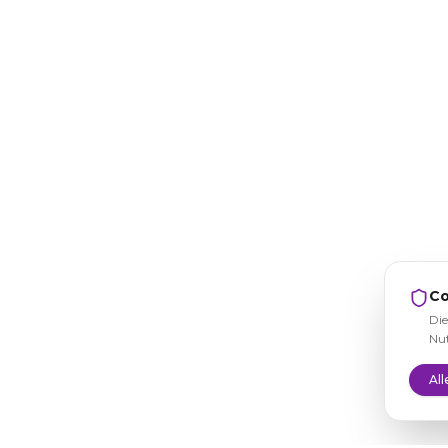
Co
Die
Nut
All