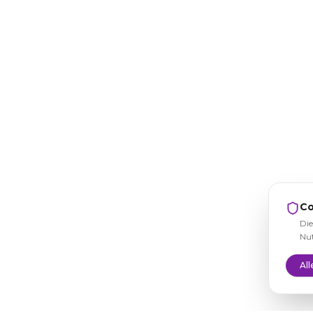
Co
Die
Nut
All