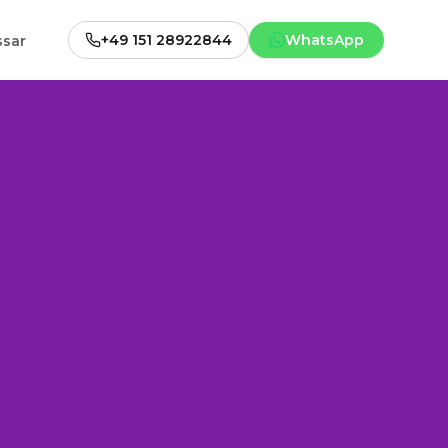
+49 151 28922844
WhatsApp
ssar