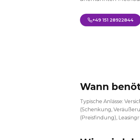
+49 151 28922844
Wann benöti
Typische Anlässe: Vers
(Schenkung, Veräußeru
(Preisfindung), Leasin