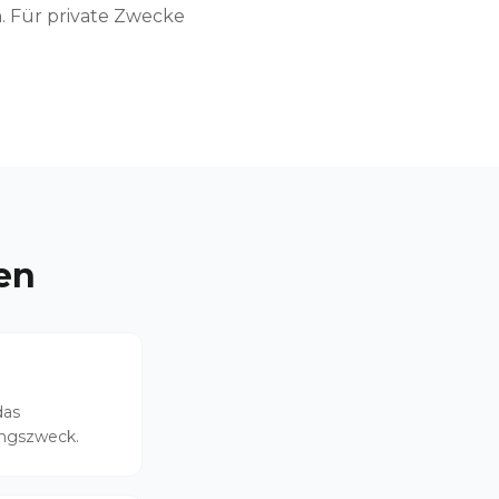
. Für private Zwecke
en
das
ungszweck.