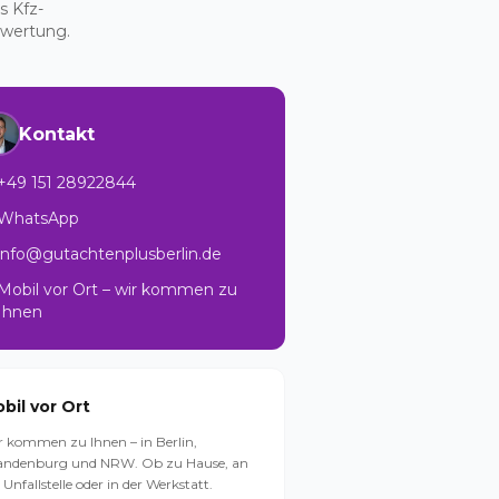
s Kfz-
ewertung.
Kontakt
+49 151 28922844
WhatsApp
info@gutachtenplusberlin.de
Mobil vor Ort – wir kommen zu
Ihnen
bil vor Ort
r kommen zu Ihnen – in Berlin,
andenburg und NRW. Ob zu Hause, an
 Unfallstelle oder in der Werkstatt.