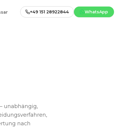
+49 151 28922844
WhatsApp
ssar
 – unabhängig,
heidungsverfahren,
ertung nach