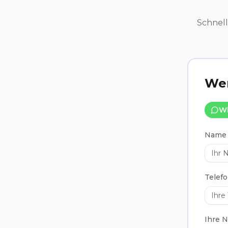
Schnell
Wer
W
Name
Telef
Ihre N