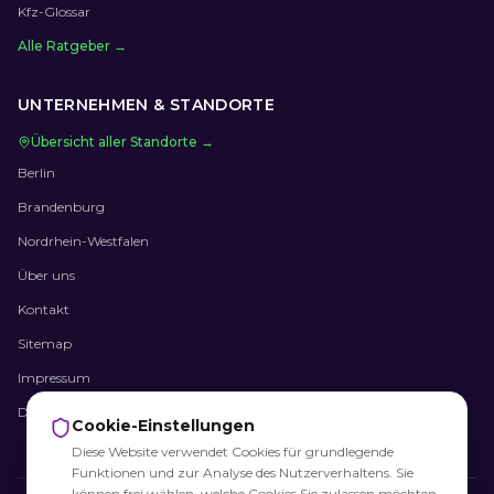
Kfz-Glossar
Alle Ratgeber →
UNTERNEHMEN & STANDORTE
Übersicht aller Standorte →
Berlin
Brandenburg
Nordrhein-Westfalen
Über uns
Kontakt
Sitemap
Impressum
Datenschutz
Cookie-Einstellungen
Diese Website verwendet Cookies für grundlegende
Funktionen und zur Analyse des Nutzerverhaltens. Sie
können frei wählen, welche Cookies Sie zulassen möchten.