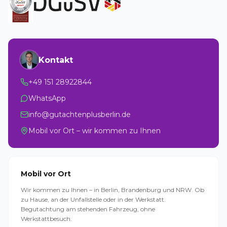
Kontakt
+49 151 28922844
WhatsApp
info@gutachtenplusberlin.de
Mobil vor Ort – wir kommen zu Ihnen
Mobil vor Ort
Wir kommen zu Ihnen – in Berlin, Brandenburg und NRW. Ob
zu Hause, an der Unfallstelle oder in der Werkstatt.
Begutachtung am stehenden Fahrzeug, ohne
Werkstattbesuch.