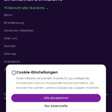
Übersicht aller Standorte →
Berlin
Brandenburg
Nordrhein-Westfalen
Über uns
Kontakt
Sitemap
Impressum
Datenschutz
Cookie-Einstellungen
Diese Website verwendet Cookies für grundlegende
Funktionen und zur Analyse des Nutzerverhaltens. Sie
können frei wählen, welche Cookies Sie zulassen möchten.
©
2026
Gutachten Plus+ · Ihr überregionaler Kfz-Sachverständiger · Alle
Alle akzeptieren
Rechte vorbehalten.
Jetzt kostenlos beraten lassen
Nur essenzielle