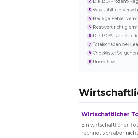
Die 130-Prozent-Reg
2
Was zahlt die Versic
3
Häufige Fehler verm
4
Restwert richtig erm
5
Die 130%-Regel in de
6
Totalschaden bei Le
7
Checkliste: So gehen
8
Unser Fazit
9
Wirtschaftl
Wirtschaftlicher T
Ein wirtschaftlicher T
rechnet sich aber nic