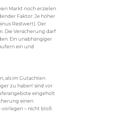
eien Markt noch erzielen
idender Faktor: Je höher
inus Restwert). Der
. Die Versicherung darf
den. Ein unabhängiger
äufern ein und
n, als im Gutachten
ger zu haben' sind vor
äuferangebote eingeholt
icherung einen
vorlegen – nicht bloß