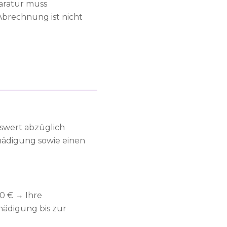
aratur muss
Abrechnung ist nicht
swert abzüglich
hädigung sowie einen
0 € → Ihre
hädigung bis zur