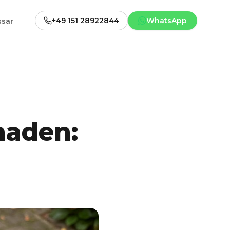
+49 151 28922844
WhatsApp
ssar
haden: