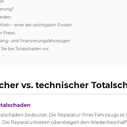
el
herung?
eiden
itteln – einer der wichtigsten Posten
r Praxis
asing- und Finanzierungsfahrzeugen
 Sie bei Totalschaden vor
icher vs. technischer Totals
otalschaden
otalschaden bedeutet: Die Reparatur Ihres Fahrzeugs ist
ht. Die Reparaturkosten übersteigen den Wiederbeschaf