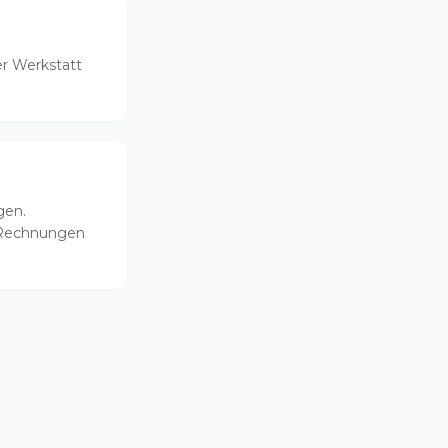
er Werkstatt
gen.
en Rechnungen