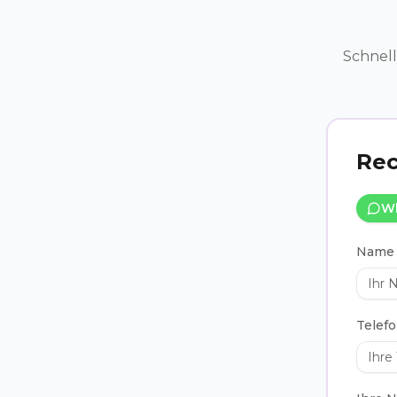
Schnell
Rec
W
Name
Telef