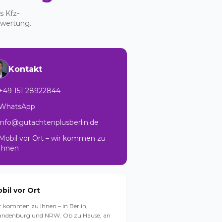
s Kfz-
ewertung.
Kontakt
+49 151 28922844
WhatsApp
info@gutachtenplusberlin.de
Mobil vor Ort – wir kommen zu
Ihnen
bil vor Ort
r kommen zu Ihnen – in Berlin,
andenburg und NRW. Ob zu Hause, an