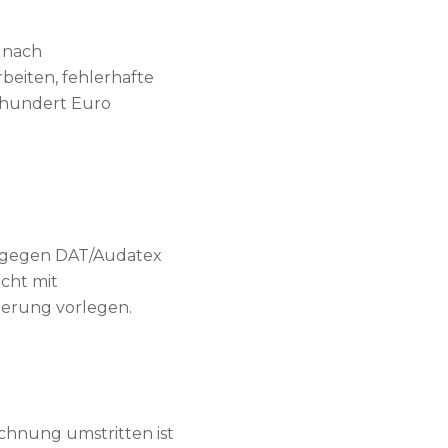
t nach
beiten, fehlerhafte
 hundert Euro
on gegen DAT/Audatex
icht mit
herung vorlegen.
chnung umstritten ist