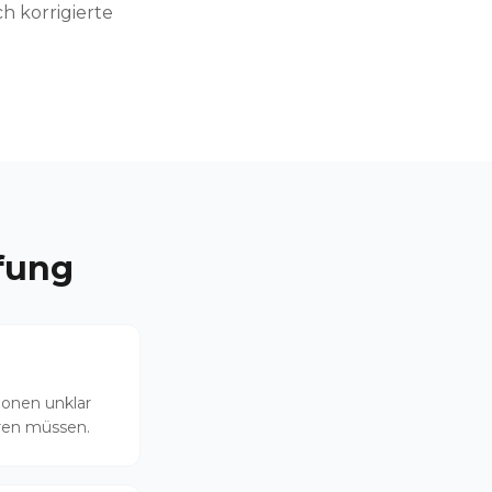
h korrigierte
fung
ionen unklar
ären müssen.