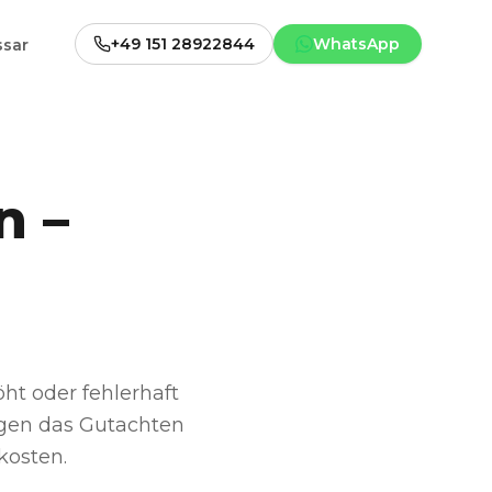
+49 151 28922844
WhatsApp
ssar
n –
ht oder fehlerhaft
gegen das Gutachten
kosten.