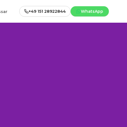
+49 151 28922844
WhatsApp
ssar