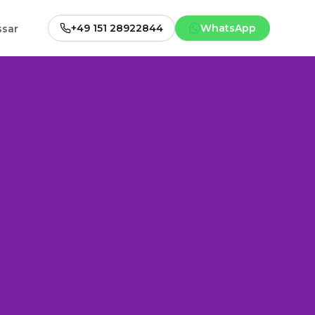
+49 151 28922844
WhatsApp
ssar