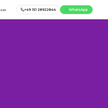
+49 151 28922844
WhatsApp
ssar