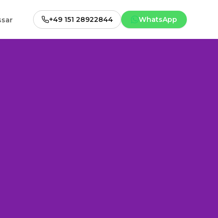
+49 151 28922844
WhatsApp
ssar