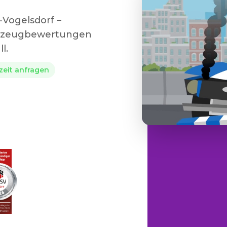
-Vogelsdorf –
hrzeugbewertungen
l.
rzeit anfragen