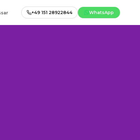
+49 151 28922844
WhatsApp
ssar