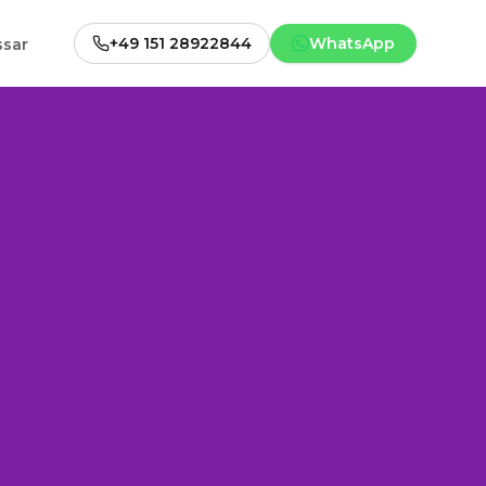
+49 151 28922844
WhatsApp
ssar