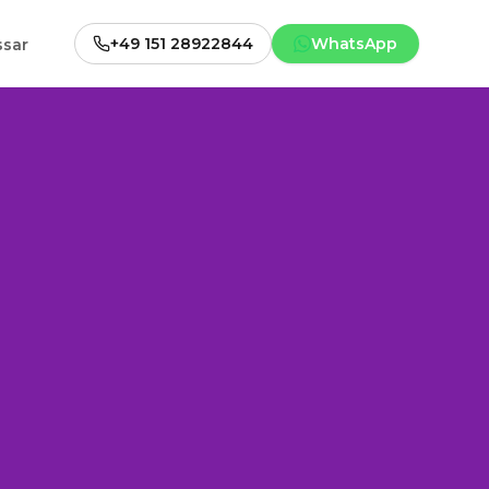
+49 151 28922844
WhatsApp
ssar