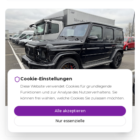
Cookie-Einstellungen
Diese Website verwendet Cookies für grundlegende
Funktionen und zur Analyse des Nutzerverhaltens. Sie
können frei wählen, welche Cookies Sie zulassen möchten.
Alle akzeptieren
Was kostet ein Kfz-Gutachter? Alle Preise im
Überblick
Nur essenzielle
Weiterlesen